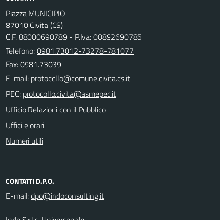
Piazza MUNICIPIO
87010 Civita (CS)
C.F. 88000690789 - P.Iva: 00892690785
Telefono:
0981.73012-73278-781077
Fax: 0981.73039
E-mail:
PEC:
Ufficio Relazioni con il Pubblico
Uffici e orari
Numeri utili
CONTATTI D.P.O.
E-mail:
Indo S.r.l.s. Unipersonale