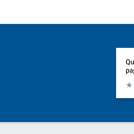
Qu
pa
Valut
Valu