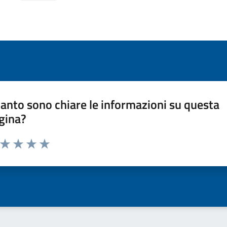
anto sono chiare le informazioni su questa
gina?
a da 1 a 5 stelle la pagina
ta 1 stelle su 5
Valuta 2 stelle su 5
Valuta 3 stelle su 5
Valuta 4 stelle su 5
Valuta 5 stelle su 5