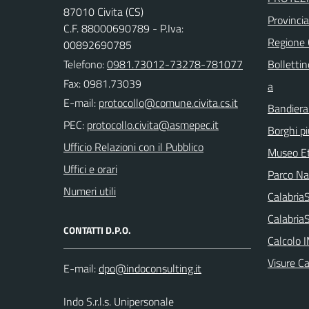
87010 Civita (CS)
Provinci
C.F. 88000690789 - P.Iva:
Regione
00892690785
Telefono:
0981.73012-73278-781077
Bollettin
Fax: 0981.73039
a
E-mail:
Bandiera
PEC:
Borghi più
Ufficio Relazioni con il Pubblico
Museo Et
Uffici e orari
Parco Naz
Numeri utili
Calabri
Calabria
CONTATTI D.P.O.
Calcolo 
Visure C
E-mail:
Indo S.r.l.s. Unipersonale