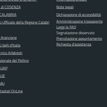
a di COSENZA
Note legali
 CALABRIA
Dichiarazione di accessibilità
Amministrazione trasparente
o Ufficiale della Regione Calabri
Leggi le FAQ
Segnalazione disservizio
 Arancione
Prenotazione appuntamento
Richiesta d'assistenza
 belli d'Italia
nico Arbëresh
ionale del Pollino
aSUAP
SUE
IMU
atastali OnLine