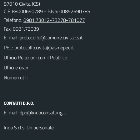
87010 Civita (CS)
C.F. 88000690789 - P.Iva: 00892690785
Telefono:
0981.73012-73278-781077
Fax: 0981.73039
E-mail:
PEC:
Ufficio Relazioni con il Pubblico
Uffici e orari
Numeri utili
CONTATTI D.P.O.
E-mail:
Indo S.r.l.s. Unipersonale