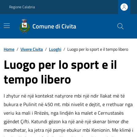
Regione Calabria
Comune di Civita
Home
/
Vivere Civita
/
Luoghi
/
Luogo per lo sport e il tempo libero
Luogo per lo sport e il
tempo libero
I zhytur në një kontekst natyrore mbi një ndir llakat më të
bukura e Pulinit në 450 mt. mbi nivelit e dejtit, e rrethuar nga
veriu ka mali i Rrëzës, nga lindjën ka malet e Cernustasës
gjëndet Çifti. Katundi gëzon ka një anë një skenar bimor dhe
mesdhetar, ka jetra një pamje ebukur mbi Kenionin. Me klimë i