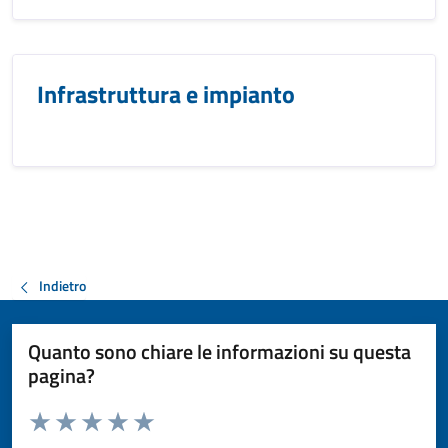
Infrastruttura e impianto
Indietro
Quanto sono chiare le informazioni su questa
pagina?
Valuta da 1 a 5 stelle la pagina
Valuta 1 stelle su 5
Valuta 2 stelle su 5
Valuta 3 stelle su 5
Valuta 4 stelle su 5
Valuta 5 stelle su 5