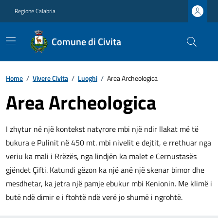
Regione Calabria
Comune di Civita
Home
/
Vivere Civita
/
Luoghi
/
Area Archeologica
Area Archeologica
I zhytur në një kontekst natyrore mbi një ndir llakat më të
bukura e Pulinit në 450 mt. mbi nivelit e dejtit, e rrethuar nga
veriu ka mali i Rrëzës, nga lindjën ka malet e Cernustasës
gjëndet Çifti. Katundi gëzon ka një anë një skenar bimor dhe
mesdhetar, ka jetra një pamje ebukur mbi Kenionin. Me klimë i
butë ndë dimir e i ftohtë ndë verë jo shumë i ngrohtë.