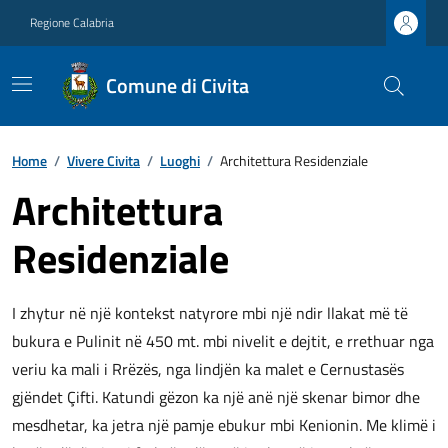
Regione Calabria
Comune di Civita
Home
/
Vivere Civita
/
Luoghi
/
Architettura Residenziale
Architettura
Residenziale
I zhytur në një kontekst natyrore mbi një ndir llakat më të
bukura e Pulinit në 450 mt. mbi nivelit e dejtit, e rrethuar nga
veriu ka mali i Rrëzës, nga lindjën ka malet e Cernustasës
gjëndet Çifti. Katundi gëzon ka një anë një skenar bimor dhe
mesdhetar, ka jetra një pamje ebukur mbi Kenionin. Me klimë i