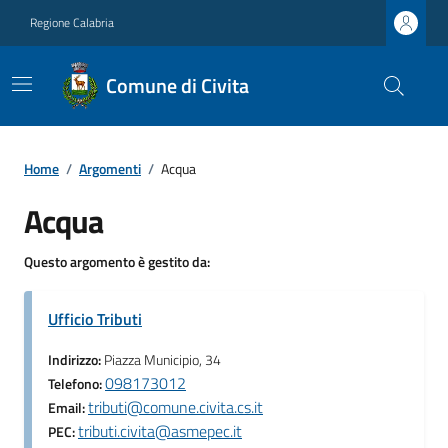
Regione Calabria
Comune di Civita
Home
/
Argomenti
/
Acqua
Acqua
Questo argomento è gestito da:
Ufficio Tributi
Indirizzo:
Piazza Municipio, 34
098173012
Telefono:
tributi@comune.civita.cs.it
Email:
tributi.civita@asmepec.it
PEC: